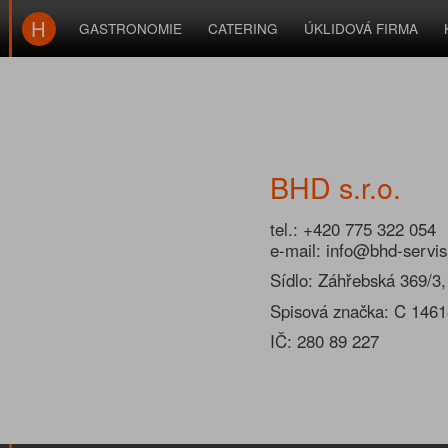
H
GASTRONOMIE
CATERING
ÚKLIDOVÁ FIRMA
BHD
s.r.o.
tel.: +420 775 322 054
e-mail: info
@
bhd-
servis
Sídlo: Záhřebská 369/3,
Spisová značka: C 1461
IČ: 280 89 227