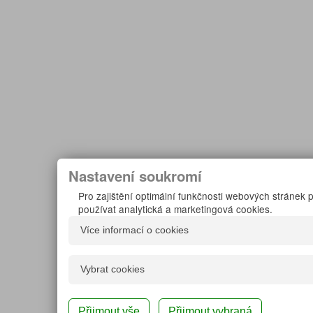
Nastavení soukromí
Pro zajištění optimální funkčnosti webových stráne
používat analytická a marketingová cookies.
Více informací o cookies
Co jsou cookies
Vybrat cookies
Cookies jsou malé textové soubory používané webo
vašem prohlížeči a vznikají na straně serveru při 
Ano
Technická cookies